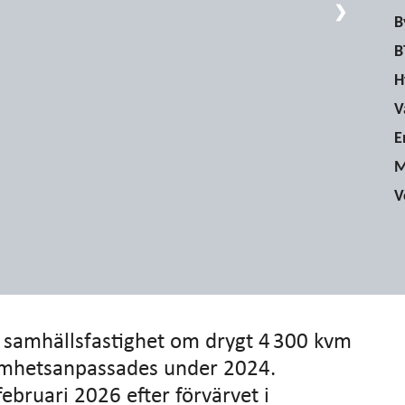
❯
B
B
H
V
E
M
V
 samhällsfastighet om drygt 4 300 kvm
amhetsanpassades under 2024.
februari 2026 efter förvärvet i