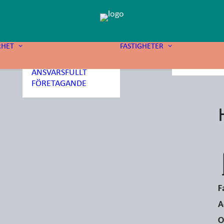
HÅLLBARA
FASTIGHETER
RHET
FASTIGHETER
SOCIALT
VÅRA FAST
SAMHÄLLSANSVAR
VÅRA PROJ
ANSVARSFULLT
FÖRETAGANDE
F
A
O