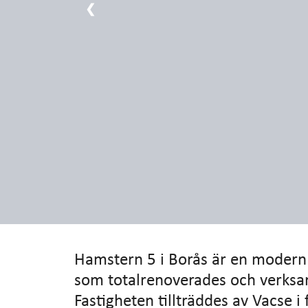
❮
Hamstern 5 i Borås är en modern
som totalrenoverades och verks
Fastigheten tillträddes av Vacse i 