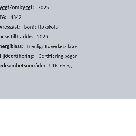
2025
yggt/ombyggt:
4342
TA:
Borås Högskola
yresgäst:
2026
acse tillträdde:
B enligt Boverkets krav
nergiklass:
Certifiering pågår
iljöcertifiering:
Utbildning
erksamhetsområde: