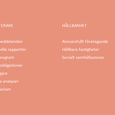
TERARE
HÅLLBARHET
meddelanden
Ansvarsfullt företagande
iella rapporter
Hållbara fastigheter
rogram
Socialt samhällsansvar
obligationer
gare
a analyser
darium