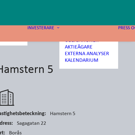
PRESSMEDDELANDEN
FINANSIELLA
RAPPORTER
MTN-PROGRAM
INVESTERARE
PRESS 
IGHETER
GRÖNA
EKT
OBLIGATIONER
AKTIEÄGARE
EXTERNA ANALYSER
KALENDARIUM
Hamstern 5
Hamstern 5
astighetsbeteckning:
Sagagatan 22
dress:
Borås
rt: