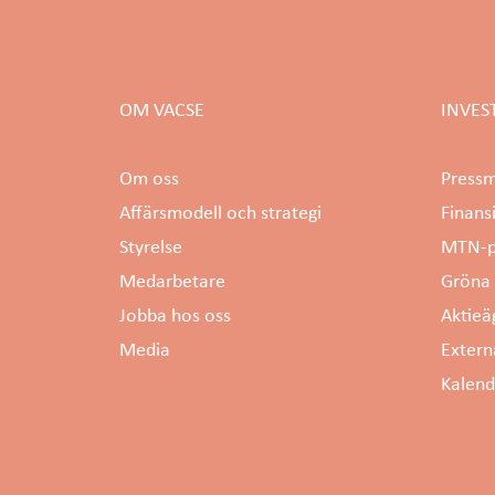
OM VACSE
INVES
Om oss
Press
Affärsmodell och strategi
Finans
Styrelse
MTN-p
Medarbetare
Gröna 
Jobba hos oss
Aktieä
Media
Extern
Kalen