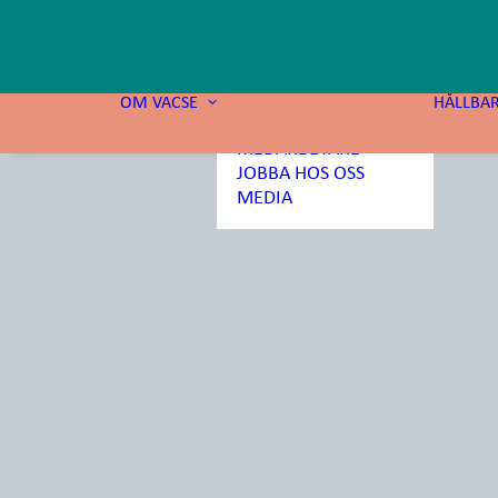
OM OSS
AFFÄRSMODELL OCH
STRATEGI
OM VACSE
HÅLLBA
STYRELSE
MEDARBETARE
JOBBA HOS OSS
MEDIA