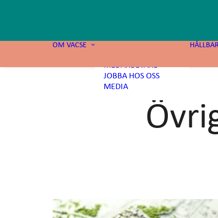
OM OSS
AFFÄRSMODELL OCH
STRATEGI
OM VACSE
HÅLLBA
STYRELSE
MEDARBETARE
JOBBA HOS OSS
MEDIA
Övri