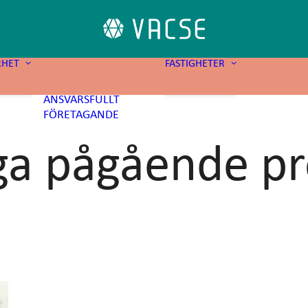
HÅLLBARA
FASTIGHETER
RHET
FASTIGHETER
SOCIALT
VÅRA FAST
SAMHÄLLSANSVAR
VÅRA PROJ
ANSVARSFULLT
FÖRETAGANDE
ga pågående pr