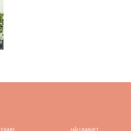
TERARE
HÅLLBARHET