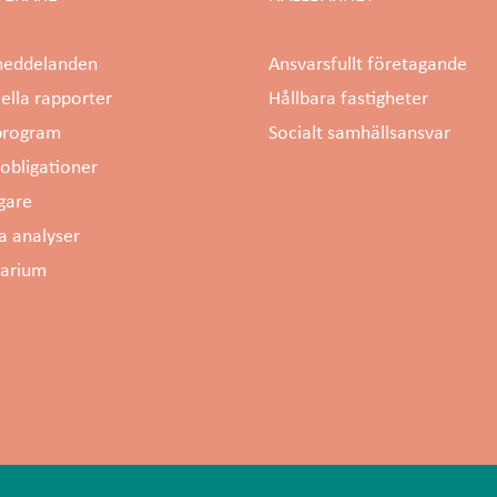
meddelanden
Ansvarsfullt företagande
iella rapporter
Hållbara fastigheter
rogram
Socialt samhällsansvar
obligationer
gare
a analyser
darium