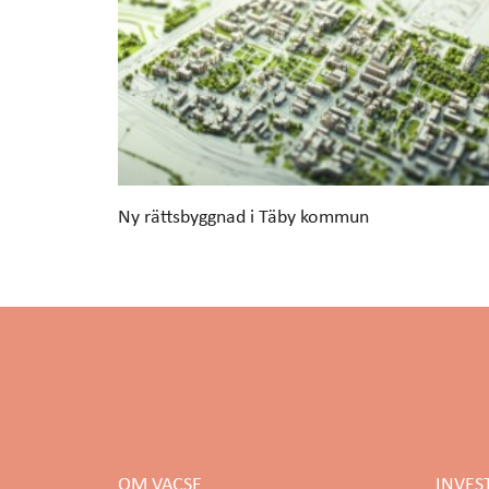
Ny rättsbyggnad i Täby kommun
OM VACSE
INVES