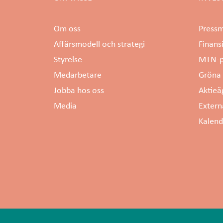
Om oss
Press
Affärsmodell och strategi
Finans
Styrelse
MTN-p
Medarbetare
Gröna 
Jobba hos oss
Aktieä
Media
Extern
Kalen