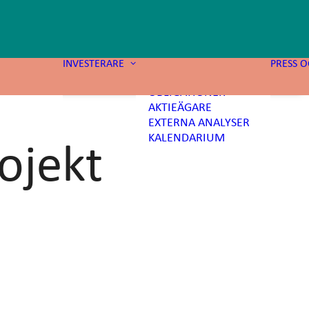
PRESSMEDDELANDEN
FINANSIELLA
RAPPORTER
MTN-PROGRAM
INVESTERARE
PRESS 
IGHETER
GRÖNA
EKT
OBLIGATIONER
AKTIEÄGARE
EXTERNA ANALYSER
KALENDARIUM
ojekt